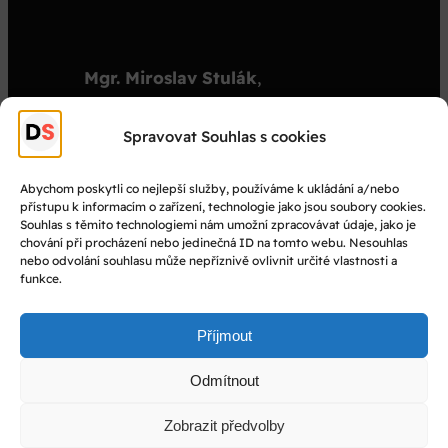
Mgr. Miroslav Stulák
,
organizátor
stulak@dejepisnasoutez.cz
Spravovat Souhlas s cookies
+420 603 501 909
Abychom poskytli co nejlepší služby, používáme k ukládání a/nebo
přístupu k informacím o zařízení, technologie jako jsou soubory cookies.
© Dějepisná soutěž 2025
Souhlas s těmito technologiemi nám umožní zpracovávat údaje, jako je
chování při procházení nebo jedinečná ID na tomto webu. Nesouhlas
nebo odvolání souhlasu může nepříznivě ovlivnit určité vlastnosti a
Facebook
funkce.
Instagram
YouTube
Příjmout
Odmítnout
Vytvořil
Martin Skalický
Zobrazit předvolby