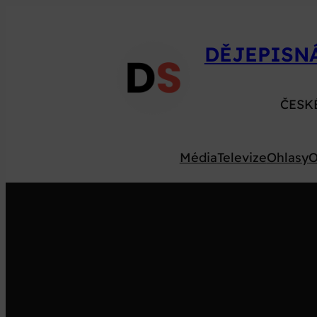
Přeskočit
na
DĚJEPISN
obsah
ČESK
Média
Televize
Ohlasy
O