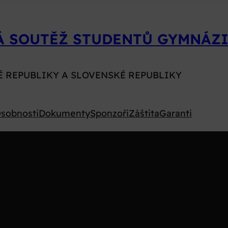
Á SOUTĚŽ STUDENTŮ GYMNÁZI
É REPUBLIKY A SLOVENSKÉ REPUBLIKY
sobnosti
Dokumenty
Sponzoři
Záštita
Garanti
Média 2011