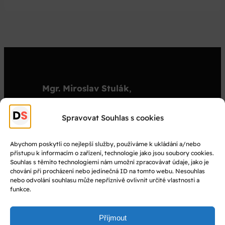
Mgr. Miroslav Stulák
,
organizátor
stulak@dejepisnasoutez.cz
Spravovat Souhlas s cookies
+420 603 501 909
Abychom poskytli co nejlepší služby, používáme k ukládání a/nebo
přístupu k informacím o zařízení, technologie jako jsou soubory cookies.
© Dějepisná soutěž 2025
Souhlas s těmito technologiemi nám umožní zpracovávat údaje, jako je
chování při procházení nebo jedinečná ID na tomto webu. Nesouhlas
nebo odvolání souhlasu může nepříznivě ovlivnit určité vlastnosti a
Facebook
funkce.
Instagram
YouTube
Příjmout