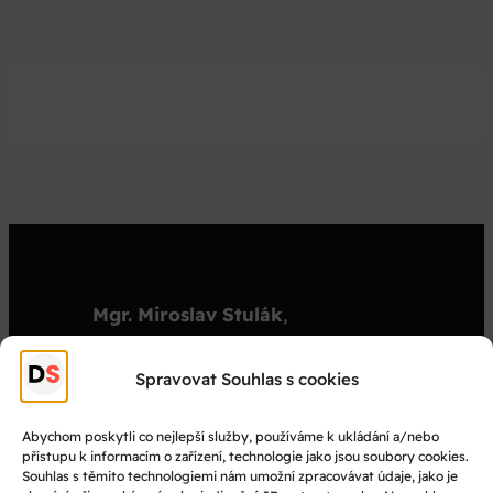
Mgr. Miroslav Stulák
,
organizátor
stulak@dejepisnasoutez.cz
Spravovat Souhlas s cookies
+420 603 501 909
Abychom poskytli co nejlepší služby, používáme k ukládání a/nebo
přístupu k informacím o zařízení, technologie jako jsou soubory cookies.
© Dějepisná soutěž 2025
Souhlas s těmito technologiemi nám umožní zpracovávat údaje, jako je