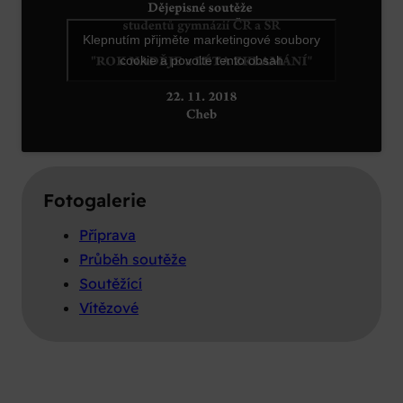
Klepnutím přijměte marketingové soubory
cookie a povolte tento obsah
Fotogalerie
Příprava
Průběh soutěže
Soutěžící
Vítězové