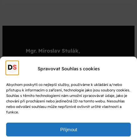
Mgr. Miroslav Stulák
,
organizátor
stulak@dejepisnasoutez.cz
Spravovat Souhlas s cookies
+420 603 501 909
Abychom poskytli co nejlepší služby, používáme k ukládání a/nebo
přístupu k informacím o zařízení, technologie jako jsou soubory cookies.
© Dějepisná soutěž 2025
Souhlas s těmito technologiemi nám umožní zpracovávat údaje, jako je
chování při procházení nebo jedinečná ID na tomto webu. Nesouhlas
nebo odvolání souhlasu může nepříznivě ovlivnit určité vlastnosti a
Facebook
funkce.
Instagram
YouTube
Příjmout