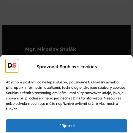
Mgr. Miroslav Stulák
,
organizátor
stulak@dejepisnasoutez.cz
Spravovat Souhlas s cookies
+420 603 501 909
Abychom poskytli co nejlepší služby, používáme k ukládání a/nebo
přístupu k informacím o zařízení, technologie jako jsou soubory cookies.
© Dějepisná soutěž 2025
Souhlas s těmito technologiemi nám umožní zpracovávat údaje, jako je
chování při procházení nebo jedinečná ID na tomto webu. Nesouhlas
nebo odvolání souhlasu může nepříznivě ovlivnit určité vlastnosti a
Facebook
funkce.
Instagram
YouTube
Příjmout