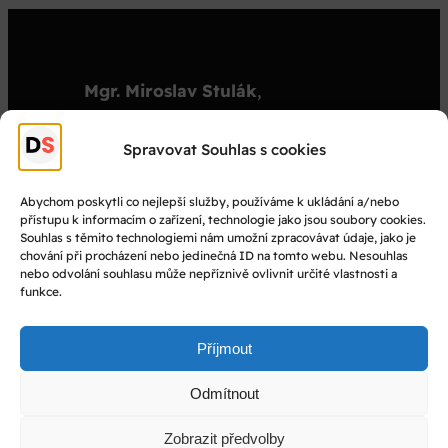
Mgr. Miroslav Stulák
,
organizátor
stulak@dejepisnasoutez.cz
Spravovat Souhlas s cookies
+420 603 501 909
Abychom poskytli co nejlepší služby, používáme k ukládání a/nebo
přístupu k informacím o zařízení, technologie jako jsou soubory cookies.
© Dějepisná soutěž 2025
Souhlas s těmito technologiemi nám umožní zpracovávat údaje, jako je
chování při procházení nebo jedinečná ID na tomto webu. Nesouhlas
nebo odvolání souhlasu může nepříznivě ovlivnit určité vlastnosti a
Facebook
funkce.
Instagram
YouTube
Příjmout
Odmítnout
Vytvořil
Martin Skalický
Zobrazit předvolby