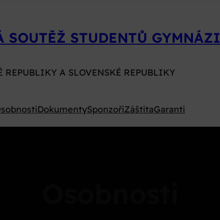
Á SOUTĚŽ STUDENTŮ GYMNÁZI
É REPUBLIKY A SLOVENSKÉ REPUBLIKY
sobnosti
Dokumenty
Sponzoři
Záštita
Garanti
Osobnosti