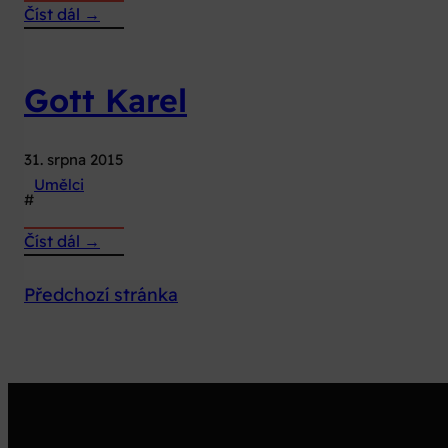
:
Číst dál →
Hampl
Václav
Gott Karel
31. srpna 2015
Umělci
#
:
Číst dál →
Gott
Karel
Předchozí stránka