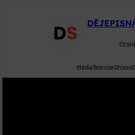
Přeskočit
na
DĚJEPISN
obsah
ČESK
Média
Televize
Ohlasy
O