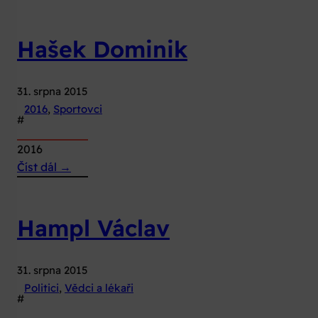
Duka
Dominik
Hašek Dominik
31. srpna 2015
2016
, 
Sportovci
#
2016
:
Číst dál →
Hašek
Dominik
Hampl Václav
31. srpna 2015
Politici
, 
Vědci a lékaři
#