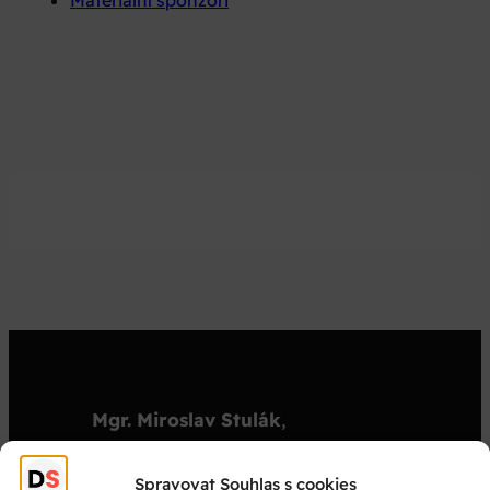
Mgr. Miroslav Stulák
,
organizátor
stulak@dejepisnasoutez.cz
Spravovat Souhlas s cookies