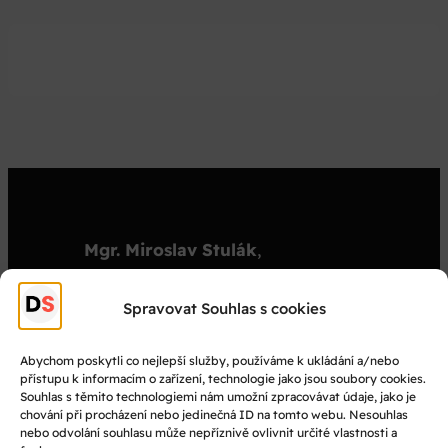
Mgr. Miroslav Stulák
,
organizátor
stulak@dejepisnasoutez.cz
Spravovat Souhlas s cookies
+420 603 501 909
Abychom poskytli co nejlepší služby, používáme k ukládání a/nebo
přístupu k informacím o zařízení, technologie jako jsou soubory cookies.
© Dějepisná soutěž 2025
Souhlas s těmito technologiemi nám umožní zpracovávat údaje, jako je
chování při procházení nebo jedinečná ID na tomto webu. Nesouhlas
nebo odvolání souhlasu může nepříznivě ovlivnit určité vlastnosti a
Facebook