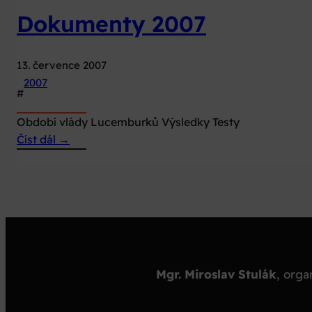
Dokumenty 2007
13. července 2007
2007
#
Období vlády Lucemburků Výsledky Testy
:
Číst dál →
Dokumenty
2007
Mgr. Miroslav Stulák
,
orga