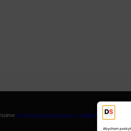
nizátor
stulak@dejepisnasoutez.cz
+420 603 501 909
Abychom poskytli