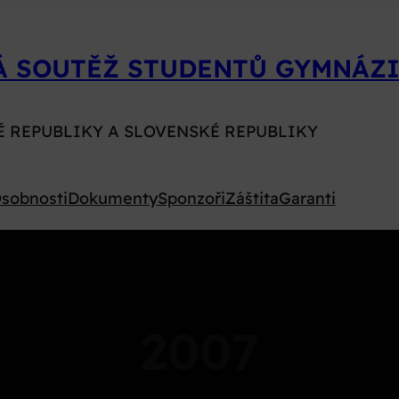
Á SOUTĚŽ STUDENTŮ GYMNÁZI
É REPUBLIKY A SLOVENSKÉ REPUBLIKY
sobnosti
Dokumenty
Sponzoři
Záštita
Garanti
2007