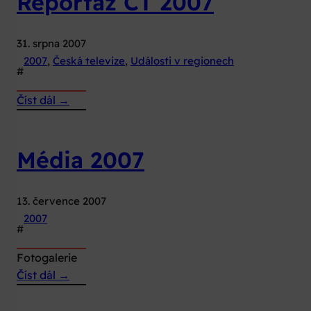
Reportáž ČT 2007
31. srpna 2007
2007
, 
Česká televize
, 
Události v regionech
#
:
Číst dál →
Reportáž
ČT
2007
Média 2007
13. července 2007
2007
#
Fotogalerie
:
Číst dál →
Média
2007