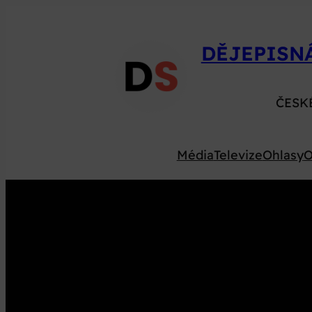
Přeskočit
na
DĚJEPISN
obsah
ČESK
Média
Televize
Ohlasy
O