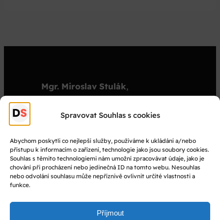
Mgr. Miroslav Stulák
,
organizátor
stulak@dejepisnasoutez.cz
Spravovat Souhlas s cookies
+420 603 501 909
Abychom poskytli co nejlepší služby, používáme k ukládání a/nebo
přístupu k informacím o zařízení, technologie jako jsou soubory cookies.
© Dějepisná soutěž 2025
Souhlas s těmito technologiemi nám umožní zpracovávat údaje, jako je
chování při procházení nebo jedinečná ID na tomto webu. Nesouhlas
nebo odvolání souhlasu může nepříznivě ovlivnit určité vlastnosti a
Facebook
funkce.
Instagram
YouTube
Příjmout