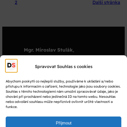
2012
1
2
Další stránka
Mgr. Miroslav Stulák
,
organizátor
stulak@dejepisnasoutez.cz
Spravovat Souhlas s cookies
+420 603 501 909
Abychom poskytli co nejlepší služby, používáme k ukládání a/nebo
přístupu k informacím o zařízení, technologie jako jsou soubory cookies.
© Dějepisná soutěž 2025
Souhlas s těmito technologiemi nám umožní zpracovávat údaje, jako je
chování při procházení nebo jedinečná ID na tomto webu. Nesouhlas
nebo odvolání souhlasu může nepříznivě ovlivnit určité vlastnosti a
Facebook
funkce.
Instagram
YouTube
Příjmout