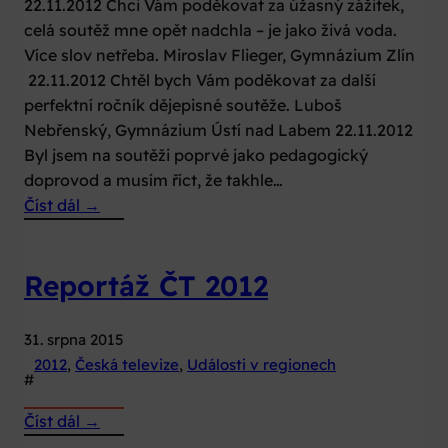
22.11.2012 Chci Vám poděkovat za úžasný zážitek,
celá soutěž mne opět nadchla – je jako živá voda.
Více slov netřeba. Miroslav Flieger, Gymnázium Zlín
22.11.2012 Chtěl bych Vám poděkovat za další
perfektní ročník dějepisné soutěže. Luboš
Nebřenský, Gymnázium Ústí nad Labem 22.11.2012
Byl jsem na soutěži poprvé jako pedagogický
doprovod a musím říct, že takhle…
:
Číst dál →
Ohlasy,
které
Reportáž ČT 2012
potěší
2012
31. srpna 2015
2012
, 
Česká televize
, 
Události v regionech
#
:
Číst dál →
Reportáž