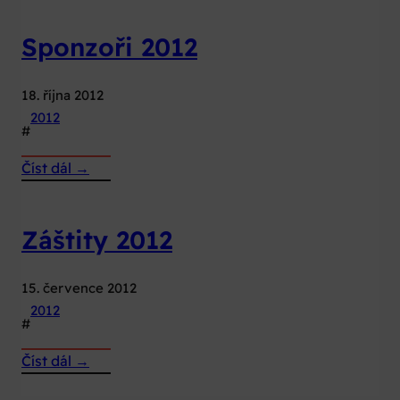
ČT
Sponzoři 2012
2012
18. října 2012
2012
#
:
Číst dál →
Sponzoři
2012
Záštity 2012
15. července 2012
2012
#
:
Číst dál →
Záštity