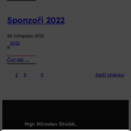
Sponzoři
2023
Sponzoři 2022
30. listopadu 2022
2022
#
:
Číst dál →
Sponzoři
2022
1
2
3
…
5
Další stránka
Mgr. Miroslav Stulák
,