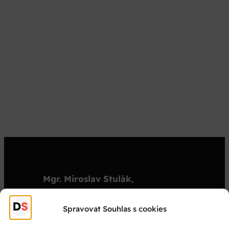
Mgr. Miroslav Stulák
,
organizátor
stulak@dejepisnasoutez.cz
Spravovat Souhlas s cookies
+420 603 501 909