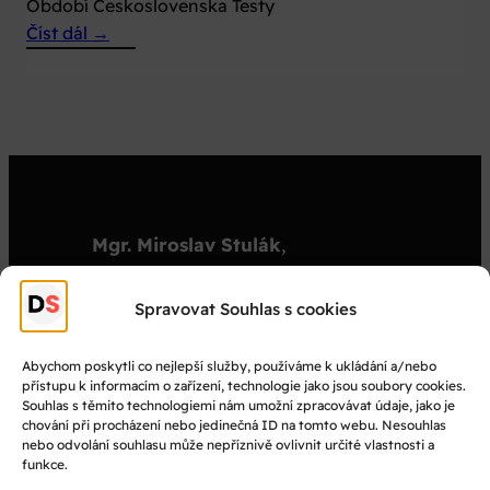
Období Československa Testy
:
Číst dál →
Dokumenty
1992
Mgr. Miroslav Stulák
,
organizátor
stulak@dejepisnasoutez.cz
Spravovat Souhlas s cookies
+420 603 501 909
Abychom poskytli co nejlepší služby, používáme k ukládání a/nebo
přístupu k informacím o zařízení, technologie jako jsou soubory cookies.
© Dějepisná soutěž 2025
Souhlas s těmito technologiemi nám umožní zpracovávat údaje, jako je
chování při procházení nebo jedinečná ID na tomto webu. Nesouhlas
nebo odvolání souhlasu může nepříznivě ovlivnit určité vlastnosti a
Facebook
funkce.
Instagram