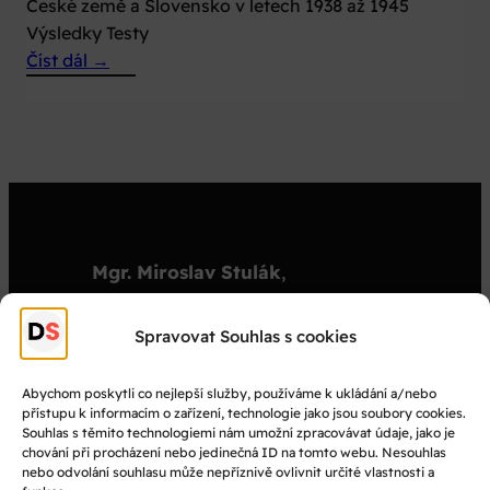
České země a Slovensko v letech 1938 až 1945
Výsledky Testy
:
Číst dál →
Dokumenty
2004
Mgr. Miroslav Stulák
,
organizátor
stulak@dejepisnasoutez.cz
Spravovat Souhlas s cookies
+420 603 501 909
Abychom poskytli co nejlepší služby, používáme k ukládání a/nebo
přístupu k informacím o zařízení, technologie jako jsou soubory cookies.
© Dějepisná soutěž 2025
Souhlas s těmito technologiemi nám umožní zpracovávat údaje, jako je
chování při procházení nebo jedinečná ID na tomto webu. Nesouhlas
nebo odvolání souhlasu může nepříznivě ovlivnit určité vlastnosti a
Facebook