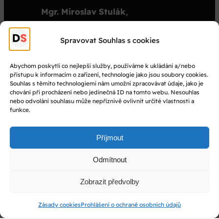
Mgr. Miroslav Stulák
,
organizátor
stulak@dejepisnasoutez.cz
Spravovat Souhlas s cookies
+420 603 501 909
Abychom poskytli co nejlepší služby, používáme k ukládání a/nebo
přístupu k informacím o zařízení, technologie jako jsou soubory cookies.
© Dějepisná soutěž 2025
Souhlas s těmito technologiemi nám umožní zpracovávat údaje, jako je
chování při procházení nebo jedinečná ID na tomto webu. Nesouhlas
nebo odvolání souhlasu může nepříznivě ovlivnit určité vlastnosti a
Facebook
funkce.
Instagram
YouTube
Příjmout
Odmítnout
Vytvořil
Martin Skalický
Zobrazit předvolby
Zásady cookies
Prohlášení o ochraně osobních údajů