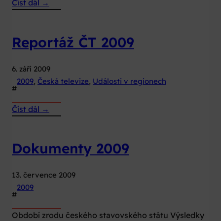
:
Číst dál →
Sponzoři
2009
Reportáž ČT 2009
6. září 2009
2009
, 
Česká televize
, 
Události v regionech
#
:
Číst dál →
Reportáž
ČT
Dokumenty 2009
2009
13. července 2009
2009
#
Období zrodu českého stavovského státu Výsledky