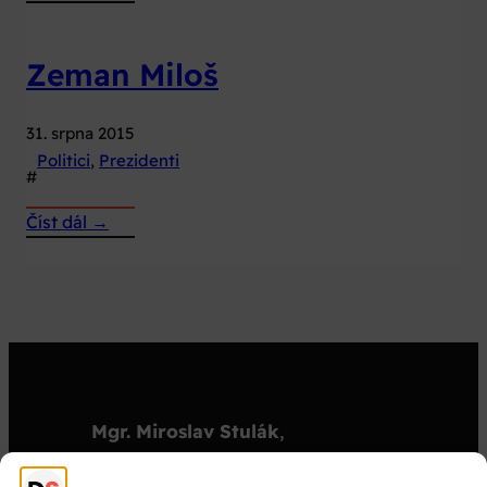
Gašparovič
Ivan
Zeman Miloš
31. srpna 2015
Politici
, 
Prezidenti
#
:
Číst dál →
Zeman
Miloš
Mgr. Miroslav Stulák
,
organizátor