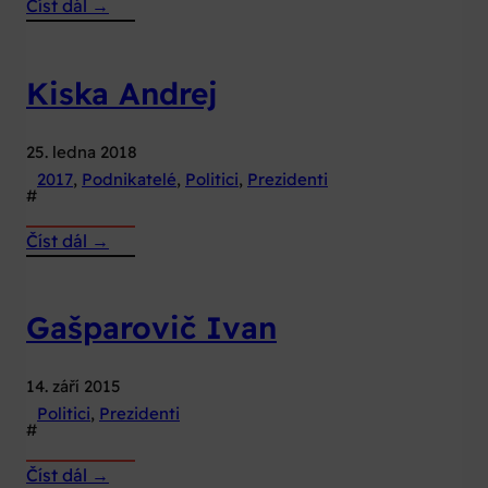
:
Číst dál →
Čaputová
Zuzana
Kiska Andrej
25. ledna 2018
2017
, 
Podnikatelé
, 
Politici
, 
Prezidenti
#
:
Číst dál →
Kiska
Andrej
Gašparovič Ivan
14. září 2015
Politici
, 
Prezidenti
#
:
Číst dál →