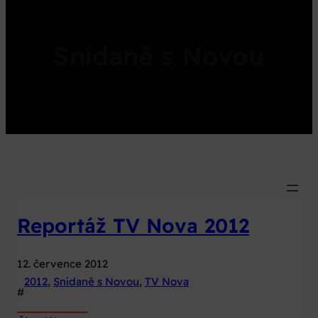
Snídaně s Novou
Reportáž TV Nova 2012
12. července 2012
2012
, 
Snídaně s Novou
, 
TV Nova
#