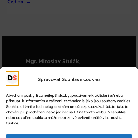
:
Číst dál →
Reportáž
TV
Nova
2012
Mgr. Miroslav Stulák
,
organizátor
stulak@dejepisnasoutez.cz
Spravovat Souhlas s cookies
+420 603 501 909
Abychom poskytli co nejlepší služby, používáme k ukládání a/nebo
přístupu k informacím o zařízení, technologie jako jsou soubory cookies.
© Dějepisná soutěž 2025
Souhlas s těmito technologiemi nám umožní zpracovávat údaje, jako je
chování při procházení nebo jedinečná ID na tomto webu. Nesouhlas
nebo odvolání souhlasu může nepříznivě ovlivnit určité vlastnosti a
Facebook
funkce.
Instagram
YouTube